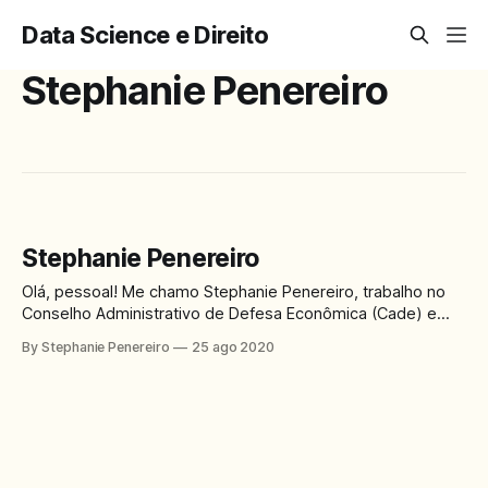
Data Science e Direito
Stephanie Penereiro
Stephanie Penereiro
Olá, pessoal! Me chamo Stephanie Penereiro, trabalho no
Conselho Administrativo de Defesa Econômica (Cade) e
vim para a UnB para cursar o mestrado na Linha 4. Sou
By Stephanie Penereiro
25 ago 2020
graduada em direito pela USP. Meu projeto de pesquisa no
mestrado é o estudo da relação entre a prática de
condutas unilaterais anticompetitivas