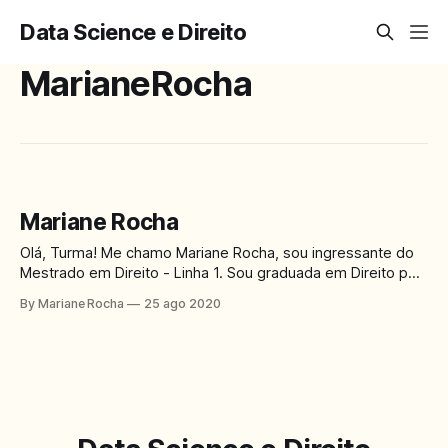
Data Science e Direito
MarianeRocha
Mariane Rocha
Olá, Turma! Me chamo Mariane Rocha, sou ingressante do
Mestrado em Direito - Linha 1. Sou graduada em Direito pela
Universidade Católica do Salvador com período sanduíche
By Mariane Rocha
25 ago 2020
na Universidade do Porto. Meu projeto de pesquisa é
voltado para o estudo do acesso à justiça e direito à
cidade, com recorte na