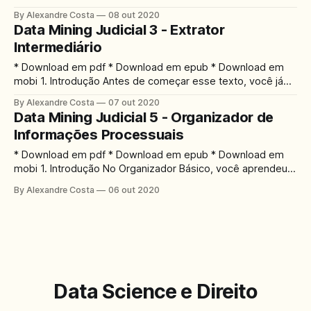
e Extrator Intermediário), você deve ter aprendido a
By Alexandre Costa
08 out 2020
desenvolver um programa capaz de coletar dados
Data Mining Judicial 3 - Extrator
disponíveis nas informações processuais do STF.
Intermediário
Exploraremos agora as formas pelas quais esse conjunto
de dados pode ser convertido
* Download em pdf * Download em epub * Download em
mobi 1. Introdução Antes de começar esse texto, você já
deve ter completado o tutorial Extrator básico de dados
By Alexandre Costa
07 out 2020
judiciais, em que você deve ter aprendido: 1. Como
Data Mining Judicial 5 - Organizador de
identificar padrões nos URL; 2. Como extrair textos usando
Informações Processuais
a função dsd.get(); 3.
* Download em pdf * Download em epub * Download em
mobi 1. Introdução No Organizador Básico, você aprendeu
as funcionalidades básicas para criar organizador de dados
By Alexandre Costa
06 out 2020
que gera uma base estruturada de dados, no formato de
um csv. Neste ponto, você deve ser capaz de: 1. Definir um
Modelo de Dados; 2.
Data Science e Direito