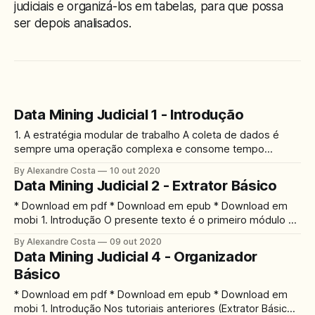
judiciais e organizá-los em tabelas, para que possa
ser depois analisados.
Data Mining Judicial 1 - Introdução
1. A estratégia modular de trabalho A coleta de dados é
sempre uma operação complexa e consome tempo
precioso. Por isso, trabalhar com dados previamente
By Alexandre Costa
10 out 2020
organizados em bancos de dados relacionais (em uma
Data Mining Judicial 2 - Extrator Básico
tabela ou conjunto de tabelas) é a saída mais eficiente.
Todavia, dependendo da pesquisa que você deseja
* Download em pdf * Download em epub * Download em
mobi 1. Introdução O presente texto é o primeiro módulo da
nossa abordagem sobre a coleta de dados, que está
By Alexandre Costa
09 out 2020
dividida em seis etapas, como definido no Data Mining
Data Mining Judicial 4 - Organizador
Judicial I. No presente texto, realizaremos a primeira
Básico
dessas etapas, que é a
* Download em pdf * Download em epub * Download em
mobi 1. Introdução Nos tutoriais anteriores (Extrator Básico